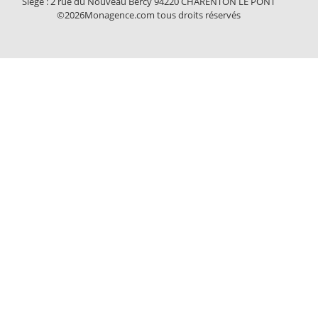
Siège : 2 rue du Nouveau Bercy 94220 CHARENTON LE PONT
©2026Monagence.com tous droits réservés