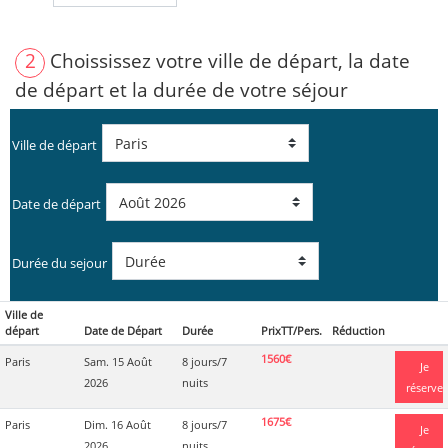
2
Choississez votre ville de départ, la date
de départ et la durée de votre séjour
Ville de départ
Date de départ
Durée du sejour
Ville de
départ
Date de Départ
Durée
PrixTT/Pers.
Réduction
1560€
Paris
Sam. 15 Août
8 jours/7
Je
2026
nuits
réserve
1675€
Paris
Dim. 16 Août
8 jours/7
Je
2026
nuits