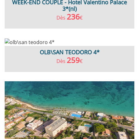
WEEK-END COUPLE - Hotel Valentino Palace
3*(nl)
236
Dès
€
OLB\SAN TEODORO 4*
259
Dès
€