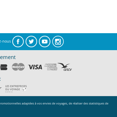
z-nous
iement
:
promotionnelles adaptées à vos envies de voyages, de réaliser des statistiques de
94090006