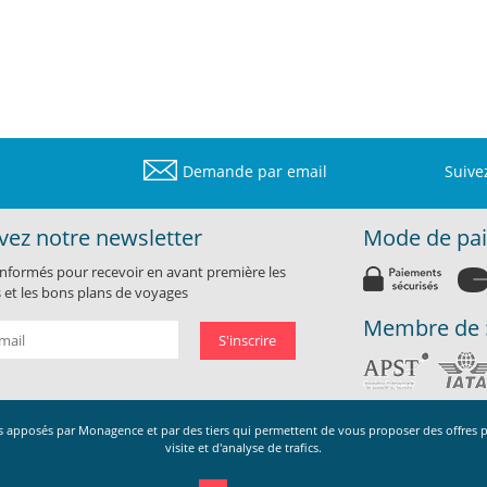
Demande par email
Suive
vez notre newsletter
Mode de pa
informés pour recevoir en avant première les
et les bons plans de voyages
Membre de 
S'inscrire
ies apposés par Monagence et par des tiers qui permettent de vous proposer des offres 
0 000 euros. Garantie APST IM094120019 / R.C GENERALI N° AL813861 / LI 0
visite et d'analyse de trafics.
du Nouveau Bercy 94220 CHARENTON LE PONT
nagence.com tous droits réservés