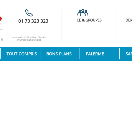
CE & GROUPES
DEM
01 73 323 323
lun-sam:8h-22h - dim:10h-19h
(Numéro non surtaxé)
TOUT COMPRIS
BONS PLANS
PALERME
SA