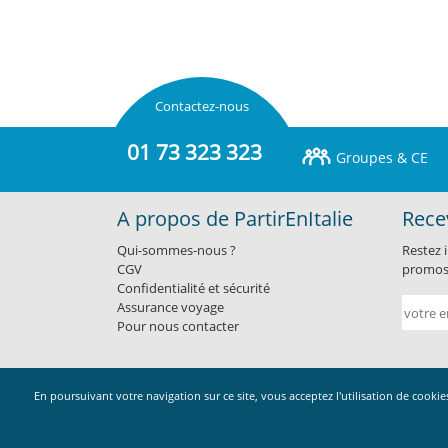
Contactez-nous
01 73 323 323
Groupes & CE
A propos de PartirEnItalie
Rece
Qui-sommes-nous ?
Restez 
CGV
promos 
Confidentialité et sécurité
Assurance voyage
Pour nous contacter
En poursuivant votre navigation sur ce site, vous acceptez l'utilisation de cook
Monagence.com / SARL RF Distribution au capital de 10
Siège : 2 rue 
©2026Mo