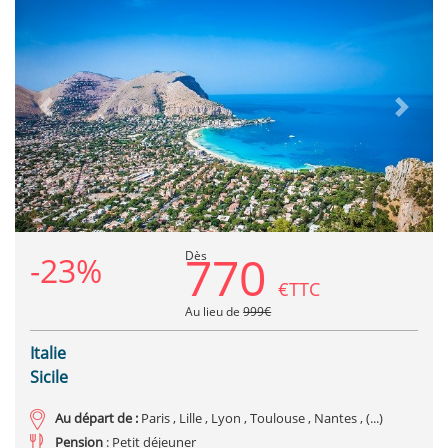
Previous
Next
770
Dès
-23%
€TTC
Au lieu de
999€
Italie
Sicile
Au départ de :
Paris , Lille , Lyon , Toulouse , Nantes , (...)
Pension
: Petit déjeuner