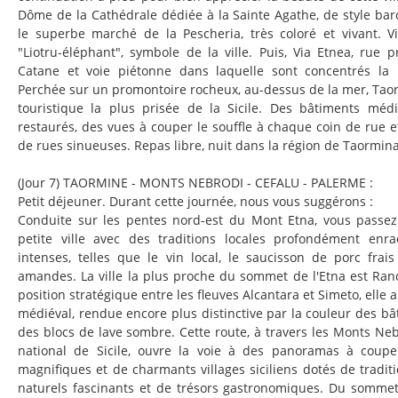
Dôme de la Cathédrale dédiée à la Sainte Agathe, de style baro
le superbe marché de la Pescheria, très coloré et vivant. V
"Liotru-éléphant", symbole de la ville. Puis, Via Etnea, rue p
Catane et voie piétonne dans laquelle sont concentrés la
Perchée sur un promontoire rocheux, au-dessus de la mer, Taorm
touristique la plus prisée de la Sicile. Des bâtiments mé
restaurés, des vues à couper le souffle à chaque coin de rue e
de rues sinueuses. Repas libre, nuit dans la région de Taormina
(Jour 7) TAORMINE - MONTS NEBRODI - CEFALU - PALERME :
Petit déjeuner. Durant cette journée, nous vous suggérons :
Conduite sur les pentes nord-est du Mont Etna, vous passez
petite ville avec des traditions locales profondément enr
intenses, telles que le vin local, le saucisson de porc frais
amandes. La ville la plus proche du sommet de l'Etna est Ra
position stratégique entre les fleuves Alcantara et Simeto, elle 
médiéval, rendue encore plus distinctive par la couleur des bâ
des blocs de lave sombre. Cette route, à travers les Monts Neb
national de Sicile, ouvre la voie à des panoramas à couper
magnifiques et de charmants villages siciliens dotés de tradit
naturels fascinants et de trésors gastronomiques. Du somme