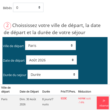
Bébés
2
Choississez votre ville de départ, la date
de départ et la durée de votre séjour
Ville de départ
Date de départ
Durée du sejour
Ville de
départ
Date de Départ
Durée
PrixTT/Pers.
Réduction
933€
1078€
soit
Paris
Dim. 30 Août
8 jours/7
Je
-14%
2026
nuits
réserve