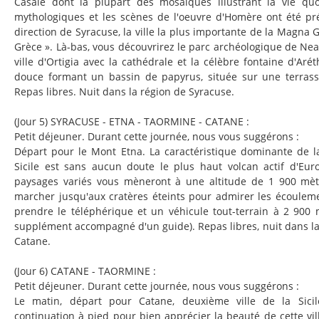
Casale dont la plupart des mosaïques illustrant la vie quo
mythologiques et les scènes de l'oeuvre d'Homère ont été pr
direction de Syracuse, la ville la plus importante de la Magna G
Grèce ». Là-bas, vous découvrirez le parc archéologique de Neap
ville d'Ortigia avec la cathédrale et la célèbre fontaine d'Ar
douce formant un bassin de papyrus, située sur une terras
Repas libres. Nuit dans la région de Syracuse.
(Jour 5) SYRACUSE - ETNA - TAORMINE - CATANE :
Petit déjeuner. Durant cette journée, nous vous suggérons :
Départ pour le Mont Etna. La caractéristique dominante de la
Sicile est sans aucun doute le plus haut volcan actif d'Eur
paysages variés vous mèneront à une altitude de 1 900 mèt
marcher jusqu'aux cratères éteints pour admirer les écoulem
prendre le téléphérique et un véhicule tout-terrain à 2 900
supplément accompagné d'un guide). Repas libres, nuit dans l
Catane.
(Jour 6) CATANE - TAORMINE :
Petit déjeuner. Durant cette journée, nous vous suggérons :
Le matin, départ pour Catane, deuxième ville de la Sicil
continuation à pied pour bien apprécier la beauté de cette vill