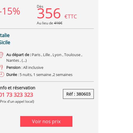
356
Dès
-15%
€TTC
Au lieu de
416€
Italie
Sicile
Au départ de :
Paris , Lille , Lyon , Toulouse ,
Nantes , (...)
Pension
: All inclusive
Durée
: 5 nuits, 1 semaine ,2 semaines
Info et réservation
01 73 323 323
Réf : 380603
(Prix d'un appel local)
Voir nos prix