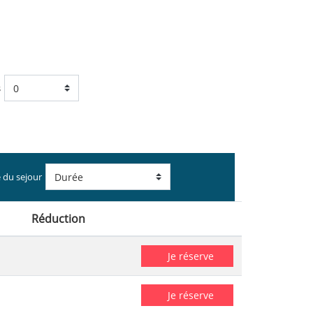
s
 du sejour
Réduction
Je réserve
Je réserve