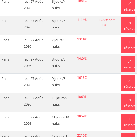
1032€
Paris
Jeu. 27 Août
6 jours/4
Je
2026
nuits
réserve
1114€
1238€
soit
Paris
Jeu. 27 Août
6 jours/5
Je
-11%
2026
nuits
réserve
1314€
Paris
Jeu. 27 Août
7 jours/6
Je
2026
nuits
réserve
1427€
Paris
Jeu. 27 Août
8 jours/7
Je
2026
nuits
réserve
1615€
Paris
Jeu. 27 Août
9 jours/8
Je
2026
nuits
réserve
1849€
Paris
Jeu. 27 Août
10 jours/9
Je
2026
nuits
réserve
2057€
Paris
Jeu. 27 Août
11 jours/10
Je
2026
nuits
réserve
2216€
Paris
Jeu. 27 Août
12 jours/11