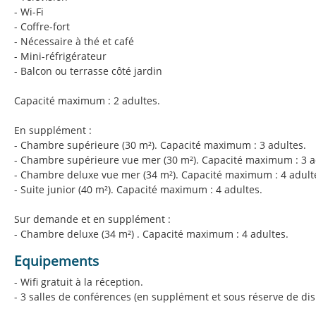
- Wi-Fi
- Coffre-fort
- Nécessaire à thé et café
- Mini-réfrigérateur
- Balcon ou terrasse côté jardin
Capacité maximum : 2 adultes.
En supplément :
- Chambre supérieure (30 m²). Capacité maximum : 3 adultes.
- Chambre supérieure vue mer (30 m²). Capacité maximum : 3 a
- Chambre deluxe vue mer (34 m²). Capacité maximum : 4 adult
- Suite junior (40 m²). Capacité maximum : 4 adultes.
Sur demande et en supplément :
- Chambre deluxe (34 m²) . Capacité maximum : 4 adultes.
Equipements
- Wifi gratuit à la réception.
- 3 salles de conférences (en supplément et sous réserve de disp