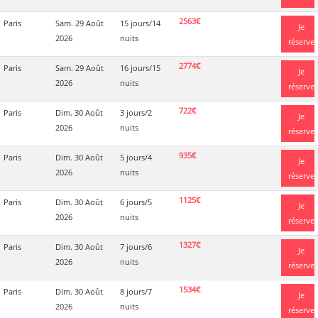
2563€
Paris
Sam. 29 Août
15 jours/14
Je
2026
nuits
réserve
2774€
Paris
Sam. 29 Août
16 jours/15
Je
2026
nuits
réserve
722€
Paris
Dim. 30 Août
3 jours/2
Je
2026
nuits
réserve
935€
Paris
Dim. 30 Août
5 jours/4
Je
2026
nuits
réserve
1125€
Paris
Dim. 30 Août
6 jours/5
Je
2026
nuits
réserve
1327€
Paris
Dim. 30 Août
7 jours/6
Je
2026
nuits
réserve
1534€
Paris
Dim. 30 Août
8 jours/7
Je
2026
nuits
réserve