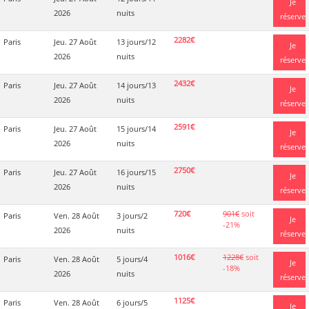
Je
2026
nuits
réserve
2282€
Paris
Jeu. 27 Août
13 jours/12
Je
2026
nuits
réserve
2432€
Paris
Jeu. 27 Août
14 jours/13
Je
2026
nuits
réserve
2591€
Paris
Jeu. 27 Août
15 jours/14
Je
2026
nuits
réserve
2750€
Paris
Jeu. 27 Août
16 jours/15
Je
2026
nuits
réserve
720€
901€
soit
Paris
Ven. 28 Août
3 jours/2
Je
-21%
2026
nuits
réserve
1016€
1228€
soit
Paris
Ven. 28 Août
5 jours/4
Je
-18%
2026
nuits
réserve
1125€
Paris
Ven. 28 Août
6 jours/5
Je