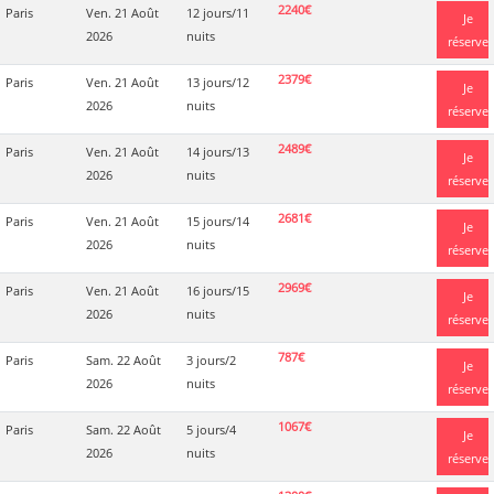
2240€
Paris
Ven. 21 Août
12 jours/11
Je
2026
nuits
réserve
2379€
Paris
Ven. 21 Août
13 jours/12
Je
2026
nuits
réserve
2489€
Paris
Ven. 21 Août
14 jours/13
Je
2026
nuits
réserve
2681€
Paris
Ven. 21 Août
15 jours/14
Je
2026
nuits
réserve
2969€
Paris
Ven. 21 Août
16 jours/15
Je
2026
nuits
réserve
787€
Paris
Sam. 22 Août
3 jours/2
Je
2026
nuits
réserve
1067€
Paris
Sam. 22 Août
5 jours/4
Je
2026
nuits
réserve