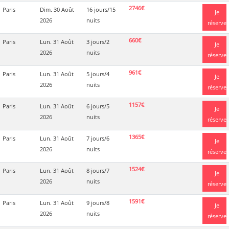
2746€
Paris
Dim. 30 Août
16 jours/15
Je
2026
nuits
réserve
660€
Paris
Lun. 31 Août
3 jours/2
Je
2026
nuits
réserve
961€
Paris
Lun. 31 Août
5 jours/4
Je
2026
nuits
réserve
1157€
Paris
Lun. 31 Août
6 jours/5
Je
2026
nuits
réserve
1365€
Paris
Lun. 31 Août
7 jours/6
Je
2026
nuits
réserve
1524€
Paris
Lun. 31 Août
8 jours/7
Je
2026
nuits
réserve
1591€
Paris
Lun. 31 Août
9 jours/8
Je
2026
nuits
réserve