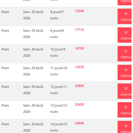
réserve
1504€
Paris
Sam. 29 Août
8 jours/7
Je
2026
nuits
réserve
1711€
Paris
Sam. 29 Août
9 jours/8
Je
2026
nuits
réserve
1870€
Paris
Sam. 29 Août
10 jours/9
Je
2026
nuits
réserve
1937€
Paris
Sam. 29 Août
11 jours/10
Je
2026
nuits
réserve
2086€
Paris
Sam. 29 Août
12 jours/11
Je
2026
nuits
réserve
2245€
Paris
Sam. 29 Août
13 jours/12
Je
2026
nuits
réserve
2404€
Paris
Sam. 29 Août
14 jours/13
Je
2026
nuits
réserve