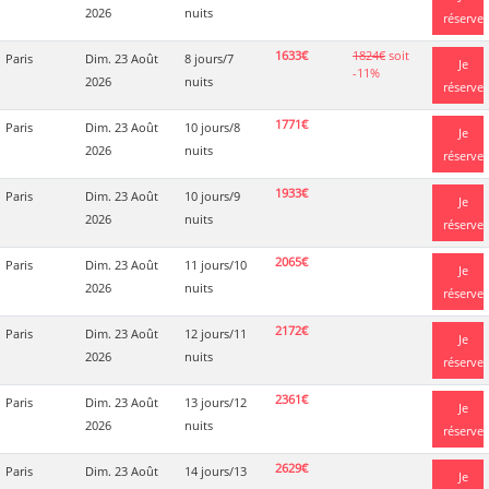
2026
nuits
réserve
1633€
1824€
soit
Paris
Dim. 23 Août
8 jours/7
Je
-11%
2026
nuits
réserve
1771€
Paris
Dim. 23 Août
10 jours/8
Je
2026
nuits
réserve
1933€
Paris
Dim. 23 Août
10 jours/9
Je
2026
nuits
réserve
2065€
Paris
Dim. 23 Août
11 jours/10
Je
2026
nuits
réserve
2172€
Paris
Dim. 23 Août
12 jours/11
Je
2026
nuits
réserve
2361€
Paris
Dim. 23 Août
13 jours/12
Je
2026
nuits
réserve
2629€
Paris
Dim. 23 Août
14 jours/13
Je