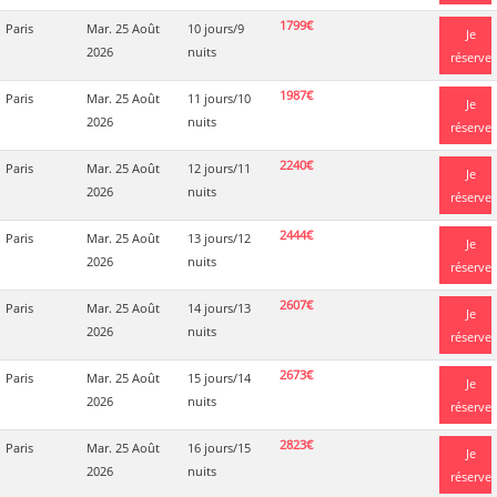
1799€
Paris
Mar. 25 Août
10 jours/9
Je
2026
nuits
réserve
1987€
Paris
Mar. 25 Août
11 jours/10
Je
2026
nuits
réserve
2240€
Paris
Mar. 25 Août
12 jours/11
Je
2026
nuits
réserve
2444€
Paris
Mar. 25 Août
13 jours/12
Je
2026
nuits
réserve
2607€
Paris
Mar. 25 Août
14 jours/13
Je
2026
nuits
réserve
2673€
Paris
Mar. 25 Août
15 jours/14
Je
2026
nuits
réserve
2823€
Paris
Mar. 25 Août
16 jours/15
Je
2026
nuits
réserve