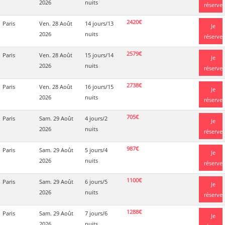
2026
nuits
réserve
2420€
Paris
Ven. 28 Août
14 jours/13
Je
2026
nuits
réserve
2579€
Paris
Ven. 28 Août
15 jours/14
Je
2026
nuits
réserve
2738€
Paris
Ven. 28 Août
16 jours/15
Je
2026
nuits
réserve
705€
Paris
Sam. 29 Août
4 jours/2
Je
2026
nuits
réserve
987€
Paris
Sam. 29 Août
5 jours/4
Je
2026
nuits
réserve
1100€
Paris
Sam. 29 Août
6 jours/5
Je
2026
nuits
réserve
1288€
Paris
Sam. 29 Août
7 jours/6
Je
2026
nuits