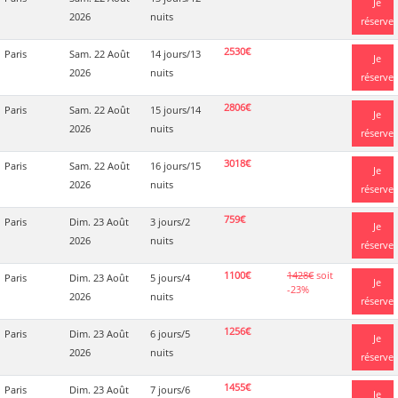
Je
2026
nuits
réserve
2530€
Paris
Sam. 22 Août
14 jours/13
Je
2026
nuits
réserve
2806€
Paris
Sam. 22 Août
15 jours/14
Je
2026
nuits
réserve
3018€
Paris
Sam. 22 Août
16 jours/15
Je
2026
nuits
réserve
759€
Paris
Dim. 23 Août
3 jours/2
Je
2026
nuits
réserve
1100€
1428€
soit
Paris
Dim. 23 Août
5 jours/4
Je
-23%
2026
nuits
réserve
1256€
Paris
Dim. 23 Août
6 jours/5
Je
2026
nuits
réserve
1455€
Paris
Dim. 23 Août
7 jours/6
Je