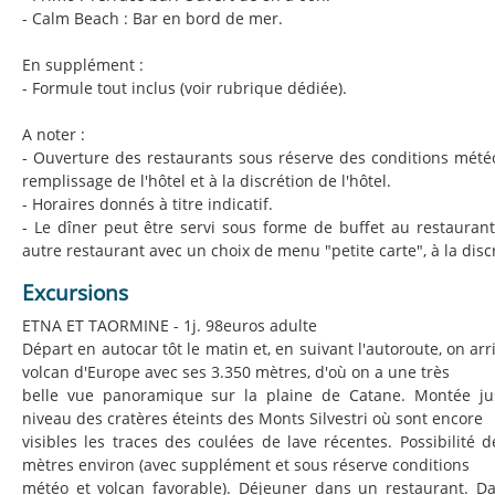
- Calm Beach : Bar en bord de mer.
En supplément :
- Formule tout inclus (voir rubrique dédiée).
A noter :
- Ouverture des restaurants sous réserve des conditions mété
remplissage de l'hôtel et à la discrétion de l'hôtel.
- Horaires donnés à titre indicatif.
- Le dîner peut être servi sous forme de buffet au restaura
autre restaurant avec un choix de menu "petite carte", à la discr
Excursions
ETNA ET TAORMINE - 1j. 98euros adulte
Départ en autocar tôt le matin et, en suivant l'autoroute, on arri
volcan d'Europe avec ses 3.350 mètres, d'où on a une très
belle vue panoramique sur la plaine de Catane. Montée ju
niveau des cratères éteints des Monts Silvestri où sont encore
visibles les traces des coulées de lave récentes. Possibilité 
mètres environ (avec supplément et sous réserve conditions
météo et volcan favorable). Déjeuner dans un restaurant. Da