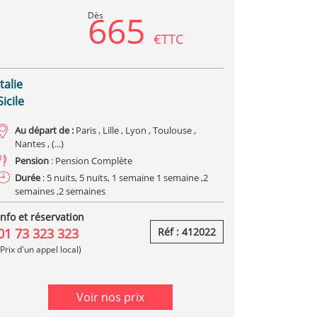
665
Dès
€TTC
Italie
Sicile
Au départ de :
Paris , Lille , Lyon , Toulouse ,
Nantes , (...)
Pension
: Pension Complète
Durée
: 5 nuits, 5 nuits, 1 semaine 1 semaine ,2
semaines ,2 semaines
Info et réservation
01 73 323 323
Réf : 412022
(Prix d'un appel local)
Voir nos prix