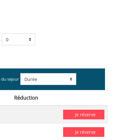
s
 du sejour
Réduction
Je réserve
Je réserve