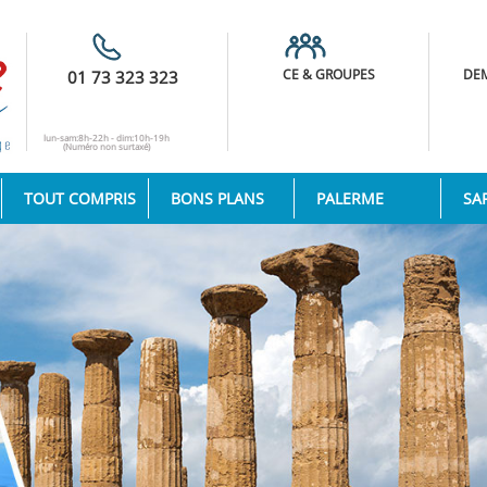
CE & GROUPES
DEM
01 73 323 323
lun-sam:8h-22h - dim:10h-19h
(Numéro non surtaxé)
TOUT COMPRIS
BONS PLANS
PALERME
SA